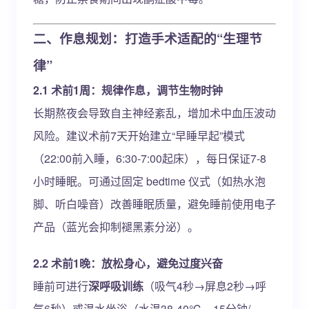
二、作息规划：打造手术适配的“生理节
律”
2.1 术前1周：规律作息，调节生物时钟
长期熬夜会导致自主神经紊乱，增加术中血压波动
风险。建议术前7天开始建立“早睡早起”模式
（22:00前入睡，6:30-7:00起床），每日保证7-8
小时睡眠。可通过固定 bedtime 仪式（如热水泡
脚、听白噪音）改善睡眠质量，避免睡前使用电子
产品（蓝光会抑制褪黑素分泌）。
2.2 术前1晚：放松身心，避免过度兴奋
睡前可进行
深呼吸训练
（吸气4秒→屏息2秒→呼
气6秒）或温水坐浴（水温38-40℃，15分钟/