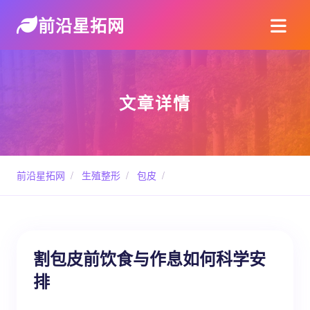
前沿星拓网
文章详情
前沿星拓网
/
生殖整形
/
包皮
/
割包皮前饮食与作息如何科学安
排