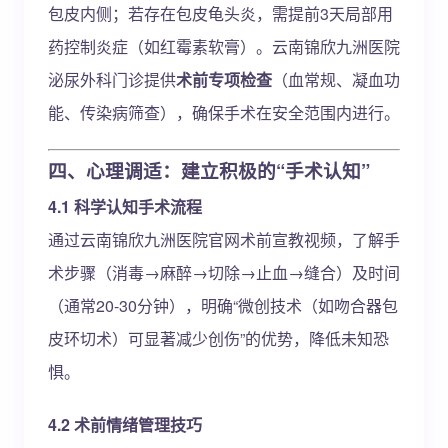
包皮内侧；若存在包皮龟头炎，需提前3天局部用
药控制炎症（如红霉素软膏）。云南锦欣九洲医院
泌尿外科门诊提供
术前专项检查
（血常规、凝血功
能、传染病筛查），确保手术在安全范围内进行。
四、心理调适：建立积极的“手术认知”
4.1 科学认知手术流程
通过云南锦欣九洲医院官网术前宣教视频，了解手
术步骤（消毒→麻醉→切除→止血→缝合）及时间
（通常20-30分钟），明确“微创技术（如吻合器包
皮环切术）可显著减少创伤”的优势，降低未知恐
惧。
4.2 术前情绪管理技巧