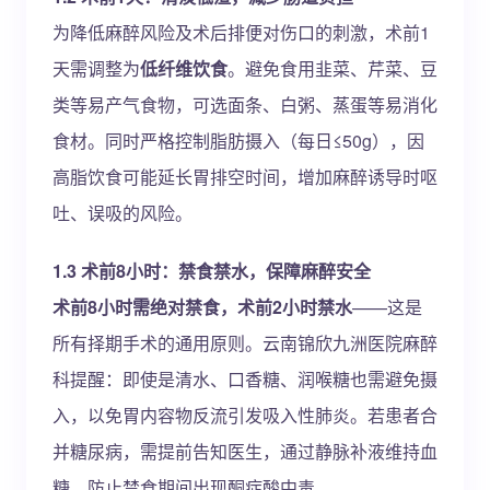
为降低麻醉风险及术后排便对伤口的刺激，术前1
天需调整为
低纤维饮食
。避免食用韭菜、芹菜、豆
类等易产气食物，可选面条、白粥、蒸蛋等易消化
食材。同时严格控制脂肪摄入（每日≤50g），因
高脂饮食可能延长胃排空时间，增加麻醉诱导时呕
吐、误吸的风险。
1.3 术前8小时：禁食禁水，保障麻醉安全
术前8小时需绝对禁食，术前2小时禁水
——这是
所有择期手术的通用原则。云南锦欣九洲医院麻醉
科提醒：即使是清水、口香糖、润喉糖也需避免摄
入，以免胃内容物反流引发吸入性肺炎。若患者合
并糖尿病，需提前告知医生，通过静脉补液维持血
糖，防止禁食期间出现酮症酸中毒。