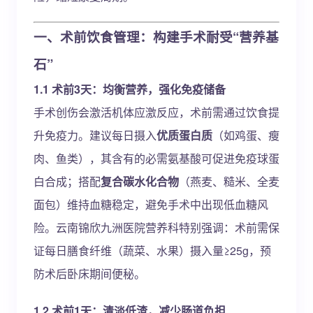
一、术前饮食管理：构建手术耐受“营养基
石”
1.1 术前3天：均衡营养，强化免疫储备
手术创伤会激活机体应激反应，术前需通过饮食提
升免疫力。建议每日摄入
优质蛋白质
（如鸡蛋、瘦
肉、鱼类），其含有的必需氨基酸可促进免疫球蛋
白合成；搭配
复合碳水化合物
（燕麦、糙米、全麦
面包）维持血糖稳定，避免手术中出现低血糖风
险。云南锦欣九洲医院营养科特别强调：术前需保
证每日膳食纤维（蔬菜、水果）摄入量≥25g，预
防术后卧床期间便秘。
1.2 术前1天：清淡低渣，减少肠道负担