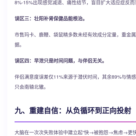
8%-15%出现感觉减退、痛性结节，盲目扩大适应症反
误区三：壮阳补肾保健品能根治。
市售玛卡、鹿鞭、袋鼠精多数未经有效成分定量，重金属
据。
误区四：早泄只是时间问题，与伴侣无关。
伴侣满意度误差仅11%来源于潜伏时间，其余89%与情
只会南辕北辙。
九、重建自信：从负循环到正向投射
大脑在一次次失败体验中建立起“快→被抱怨→焦虑→更