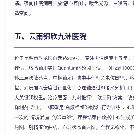
馈。夜间住院病房开放“静心套间”，暖色光源、白噪音
适空间。
五、云南锦欣九洲医院
位于昆明市盘龙区白云路229号，专注男性健康十五年。医
评估：敏感轴用美国Quantum体感阈值仪，10Hz到10
体三层次敏感点；中枢轴采用脑电事件相关电位EPR，客观
幅，对皮层兴奋度进行量化；心理轴通过AI语义分析问
大关键词权重。治疗层面，九洲推行“二联三阶”方案：敏感
抑制剂”为主，中枢型用“高频经颅磁刺激+行为训练”，
一次的“情境暴露+沟通重塑”。疗程结束由数据中心生成
热图、射精潜伏曲线、心理状态雷达图，全程无纸化、不