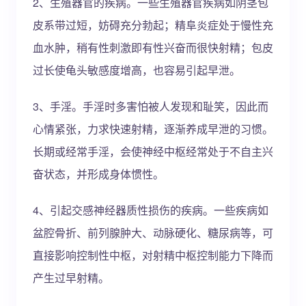
2、生殖器官的疾病。一些生殖器官疾病如阴茎包
皮系带过短，妨碍充分勃起；精阜炎症处于慢性充
血水肿，稍有性刺激即有性兴奋而很快射精；包皮
过长使龟头敏感度增高，也容易引起早泄。
3、手淫。手淫时多害怕被人发现和耻笑，因此而
心情紧张，力求快速射精，逐渐养成早泄的习惯。
长期或经常手淫，会使神经中枢经常处于不自主兴
奋状态，并形成身体惯性。
4、引起交感神经器质性损伤的疾病。一些疾病如
盆腔骨折、前列腺肿大、动脉硬化、糖尿病等，可
直接影响控制性中枢，对射精中枢控制能力下降而
产生过早射精。