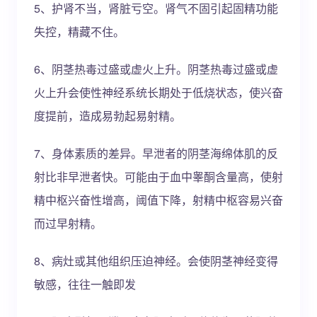
5、护肾不当，肾脏亏空。肾气不固引起固精功能
失控，精藏不住。
6、阴茎热毒过盛或虚火上升。阴茎热毒过盛或虚
火上升会使性神经系统长期处于低烧状态，使兴奋
度提前，造成易勃起易射精。
7、身体素质的差异。早泄者的阴茎海绵体肌的反
射比非早泄者快。可能由于血中睾酮含量高，使射
精中枢兴奋性增高，阈值下降，射精中枢容易兴奋
而过早射精。
8、病灶或其他组织压迫神经。会使阴茎神经变得
敏感，往往一触即发