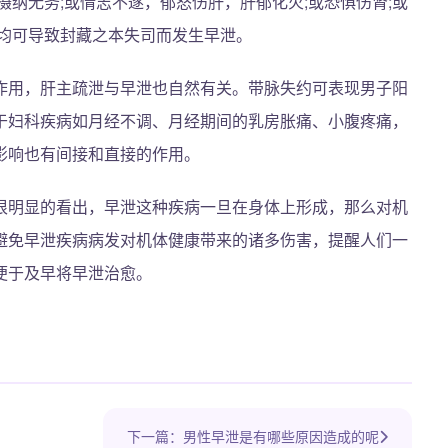
摄纳无务;或情志不遂，郁怒伤肝，肝郁化火;或恐惧伤肾;或
，均可导致封藏之本失司而发生早泄。
作用，肝主疏泄与早泄也自然有关。带脉失约可表现男子阳
于妇科疾病如月经不调、月经期间的乳房胀痛、小腹疼痛，
影响也有间接和直接的作用。
很明显的看出，早泄这种疾病一旦在身体上形成，那么对机
避免早泄疾病病发对机体健康带来的诸多伤害，提醒人们一
便于及早将早泄治愈。
下一篇：男性早泄是有哪些原因造成的呢