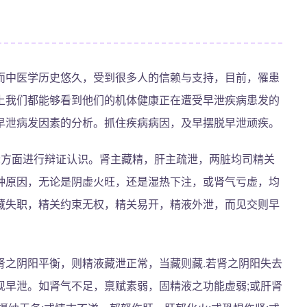
而中医学历史悠久，受到很多人的信赖与支持，目前，罹患
上我们都能够看到他们的机体健康正在遭受早泄疾病患发的
早泄病发因素的分析。抓住疾病病因，及早摆脱早泄顽疾。
2方面进行辩证认识。肾主藏精，肝主疏泄，两脏均司精关
种原因，无论是阴虚火旺，还是湿热下注，或肾气亏虚，均
藏失职，精关约束无权，精关易开，精液外泄，而见交则早
肾之阴阳平衡，则精液藏泄正常，当藏则藏.若肾之阴阳失去
现早泄。如肾气不足，禀赋素弱，固精液之功能虚弱;或肝肾