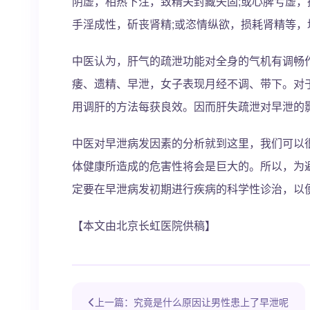
阴虚，相热下注，致精关封藏失固;或心脾亏虚，
手淫成性，斫丧肾精;或恣情纵欲，损耗肾精等
中医认为，肝气的疏泄功能对全身的气机有调畅
痿、遗精、早泄，女子表现月经不调、带下。对
用调肝的方法每获良效。因而肝失疏泄对早泄的
中医对早泄病发因素的分析就到这里，我们可以
体健康所造成的危害性将会是巨大的。所以，为
定要在早泄病发初期进行疾病的科学性诊治，以
【本文由北京长虹医院供稿】
上一篇：究竟是什么原因让男性患上了早泄呢