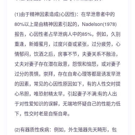
(1)由于精神因素造成(心因性)：在早泄患者中的
80%以上是由精神因素引起的，Nadelson(1978)
报告，心因性者占早泄病人中的85%，例如，久别
重逢，新婚蜜月，过度兴奋或紧张，过分疲劳，心
情郁闷，饮酒之后，房事不节，夫妻关系不融洽，
丈夫对妻子存在潜在敌意，怨恨和恼怒，或对妻子
过分的畏惧，崇拜，存在自卑心理等都是诱发早泄
的因素，常见的心因性原因如下，有的人性交时提
心吊胆，唯恐射精太早，引起妻子不满;有的人出
于对性爱知识的误解，无端地怀疑自己的性能力低
下，性交时老是自惭自卑。
(2)有器质性疾病：例如，外生殖器先天畸形，包